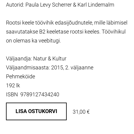
Autorid: Paula Levy Scherrer & Karl Lindemalm
Rootsi keele töövihik edasijõudnutele, mille läbimisel
saavutatakse B2 keeletase rootsi keeles. Töövihikul
on olemas ka veebitugi.
Väljaandja: Natur & Kultur
Väljaandmisaasta: 2015, 2. väljaanne
Pehmeköide
192 lk
ISBN 9789127434240
LISA OSTUKORVI
31,00 €